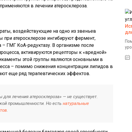
рименяются в лечении атеросклероза.
Ис
раты, воздействующие на одно из звеньев
дл
ы при атеросклерозе ингибируют фермент,
Пом
 – ГМГ КоА-редуктазу. В организме после
уро
процесса, активируются рецепторы к «вредной»
икаменты этой группы являются основными в
цесса – помимо снижения концентрации липидов в
ают еще ряд терапевтических эффектов.
 для лечения атеросклероза» — не существует.
кой промышленности. Но есть
натуральные
атов
.
каменной болезни благодаря своей способности