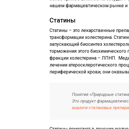
нашем фармацевтическом рынке и п
Статины
Статины – это лекарственные препа
трансформации холестерина. Статин
запускающий биосинтез холестерола
торможения этого биохимического 
фракции холестерина – ЛПНП. Мед
лечении атеросклеротического про
периферической крови, они оказыв
Понятия «Природные статины
Это продукт фармацевтичес
аналоги статиновых препар
Статины помогают в лечении желче