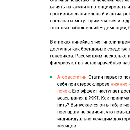
влиять на камни и потенциировать 
противовоспалительный и антиагре
препараты могут применяться и в д
тяжелых заболеваний – деменции, 
В аптеках линейка этих гиполипиде
доступны как брендовые средства к
генериков. Рассмотрим несколько п
фигурируют в листах врачебных наз
Аторвастатин
. Статин первого п
себя при атеросклерозе
нижних 
почек
. Его эффект наступает до
всасывания в ЖКТ. Как принимать
пить? Выпускается он в таблети
препарата не зависит, что повыш
индивидуально лечащим доктором 
месяцев.