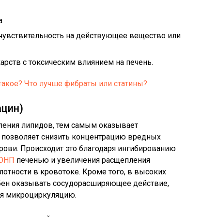
а
чувствительность на действующее вещество или
рств с токсическим влиянием на печень.
такое? Что лучше фибраты или статины?
ацин)
ления липидов, тем самым оказывает
 позволяет снизить концентрацию вредных
рови. Происходит это благодаря ингибированию
ОНП
печенью и увеличения расщепления
отности в кровотоке. Кроме того, в высоких
обен оказывать сосудорасширяющее действие,
ая микроциркуляцию.