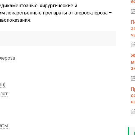
е
едикаментозные, хирургические и
им лекарственные препараты от атеросклероза –
ивопоказания.
П
з
ч
Ж
лероза
м
э
ин)
П
лот
с
н
раты