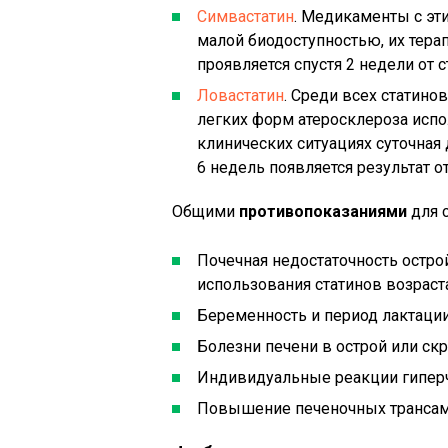
Симвастатин
. Медикаменты с э
малой биодоступностью, их тера
проявляется спустя 2 недели от с
Ловастатин
. Среди всех статино
легких форм атеросклероза испо
клинических ситуациях суточная 
6 недель появляется результат о
Общими
противопоказаниями
для с
Почечная недостаточность остро
использования статинов возраст
Беременность и период лактации
Болезни печени в острой или ск
Индивидуальные реакции гиперч
Повышение печеночных трансам