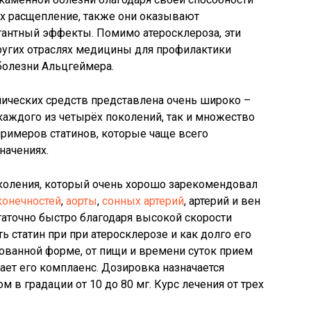
их расщепление, также они оказывают
гантный эффекты. Помимо атеросклероза, эти
ругих отраслях медицины для профилактики
болезни Альцгеймера.
мических средств представлена очень широко –
аждого из четырёх поколений, так и множество
римеров статинов, которые чаще всего
начениях.
околения, который очень хорошо зарекомендовал
конечностей
,
аорты
,
сонных артерий
, артерий и вен
статочно быстро благодаря высокой скорости
 статин при при атеросклерозе и как долго его
рованной форме, от пищи и времени суток прием
ает его комплаенс. Дозировка назначается
в градации от 10 до 80 мг. Курс лечения от трех