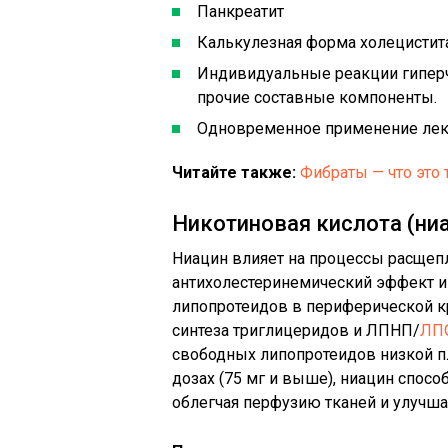
Панкреатит
Калькулезная форма холецистит
Индивидуальные реакции гипер
прочие составные компоненты.
Одновременное применение лека
Читайте также:
Фибраты — что это 
Никотиновая кислота (ни
Ниацин влияет на процессы расщеп
антихолестеринемический эффект и
липопротеидов в периферической к
синтеза триглицеридов и ЛПНП/
ЛП
свободных липопротеидов низкой пл
дозах (75 мг и выше), ниацин спос
облегчая перфузию тканей и улучш