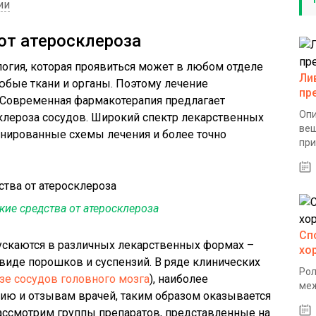
ии
от атеросклероза
логия, которая проявиться может в любом отделе
Ли
юбые ткани и органы. Поэтому лечение
пр
. Современная фармакотерапия предлагает
Опи
клероза сосудов. Широкий спектр лекарственных
вещ
инированные схемы лечения и более точно
при
ие средства от атеросклероза
Сп
скаются в различных лекарственных формах –
хо
виде порошков и суспензий. В ряде клинических
Рол
зе сосудов головного мозга
), наиболее
меж
ю и отзывам врачей, таким образом оказывается
ассмотрим группы препаратов, представленные на