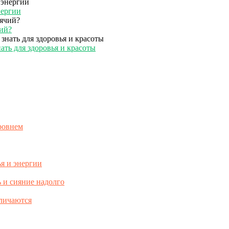
нергии
чий?
нать для здоровья и красоты
уровнем
я и энергии
ь и сияние надолго
тличаются