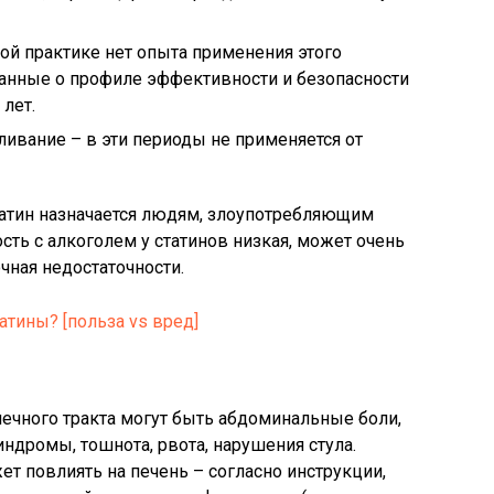
кой практике нет опыта применения этого
 данные о профиле эффективности и безопасности
лет.
ивание – в эти периоды не применяется от
атин назначается людям, злоупотребляющим
ть с алкоголем у статинов низкая, может очень
чная недостаточности.
татины? [польза vs вред]
ечного тракта могут быть абдоминальные боли,
дромы, тошнота, рвота, нарушения стула.
т повлиять на печень – согласно инструкции,