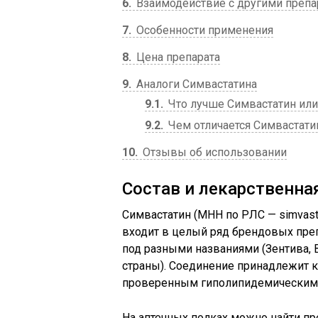
6
Взаимодействие с другими препа
7
Особенности применения
8
Цена препарата
9
Аналоги Симвастатина
9.1
Что лучше Симвастатин или
9.2
Чем отличается Симвастатин
10
Отзывы об использовании
Состав и лекарственна
Симвастатин (МНН по РЛС — simvast
входит в целый ряд брендовых пре
под разными названиями (Зентива, В
страны). Соединение принадлежит к
проверенным гиполипидемическим 
На аптечных полках можно найти пр