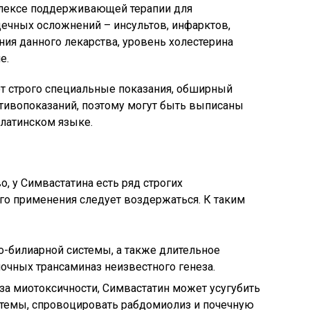
плексе поддерживающей терапии для
ечных осложнений – инсультов, инфарктов,
ния данного лекарства, уровень холестерина
е.
ют строго специальные показания, обширный
тивопоказаний, поэтому могут быть выписаны
 латинском языке.
, у Симвастатина есть ряд строгих
его применения следует воздержаться. К таким
то-билиарной системы, а также длительное
чных трансаминаз неизвестного генеза.
за миотоксичности, Симвастатин может усугубить
темы, спровоцировать рабдомиолиз и почечную