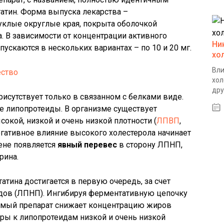
тин. Форма выпуска лекарства –
уклые округлые края, покрыта оболочкой
а. В зависимости от концентрации активного
Ни
ускаются в нескольких вариантах – по 10 и 20 мг.
хо
Вли
хол
дру
рисутствует только в связанном с белками виде.
е липопротеиды. В организме существует
окой, низкой и очень низкой плотности (
ЛПВП
,
егативное влияние высокого холестерола начинает
ене появляется
явный перевес
в сторону ЛПНП,
рина.
атина достигается в первую очередь, за счет
дов (ЛПНП). Ингибируя ферментативную цепочку
емый препарат снижает концентрацию жиров
оры к липопротеидам низкой и очень низкой