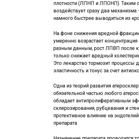
плотности (ЛПНП и ЛПОНП). Таким о
воздействует сразу два механизма 
намного быстрее выводиться из кро
На фоне снижения вредной фракции
умеренно возрастает концентрация 
разным данным, рост ЛПВП после кур
только снижает вредный холестерин
Это лекарство тормозит процессы д
эластичность и тонус за счет антио
Одна из теорий развития атеросклер
обязательной частью любого атерос
обладает антипролиферативным эфф
склерозирования, рубцевания и стен
протективное влияние на эндотелий
препарата.
Назначение препарата проводится т