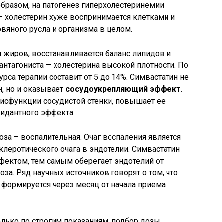
бразом, на патогенез гиперхолестеринемии
– холестерин хуже воспринимается клетками и
вяного русла и организма в целом.
 жиров, восстанавливается баланс липидов и
антагониста — холестерина высокой плотности. По
са терапии составит от 5 до 14%. Симвастатин не
, но и оказывает
сосудоукрепляющий эффект
.
исфункции сосудистой стенки, повышает ее
ксидантного эффекта.
оза – воспалительная. Очаг воспаления является
клеротического очага в эндотелии. Симвастатин
ектом, тем самым оберегает эндотелий от
оза. Ряд научных источников говорят о том, что
 формируется через месяц от начала приема
олько по строгим показаниям, подбор дозы