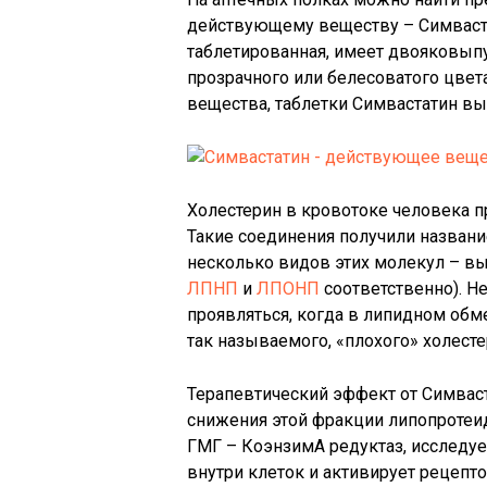
действующему веществу – Симваста
таблетированная, имеет двояковып
прозрачного или белесоватого цвет
вещества, таблетки Симвастатин вып
Холестерин в кровотоке человека п
Такие соединения получили названи
несколько видов этих молекул – выс
ЛПНП
и
ЛПОНП
соответственно). Н
проявляться, когда в липидном обм
так называемого, «плохого» холесте
Терапевтический эффект от Симваст
снижения этой фракции липопротеи
ГМГ – КоэнзимА редуктаз, исследу
внутри клеток и активирует рецепт