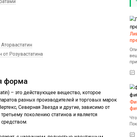
ратами
Ли
пр
 Аторвастатин
Опи
 от Розувастатина
вещ
при
я форма
atin) – это действующее вещество, которое
паратов разных производителей и торговых марок
Фи
ертекс, Северная Звезда и другие, зависимо от
фи
 третьему поколению статинов и является
Что
средством.
Пок
епарат, с названием, полностью идентичным