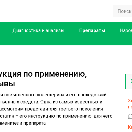
Диагностика и анализы
Препараты
Наро
укция по применению,
зывы
ия повышенного холестерина и его последствий
Х
твенных средств. Одна из самых известных и
п
ассмотрим представителя третьего поколения
татин – его инструкцию по применению, для чего
заменители препарата.
К