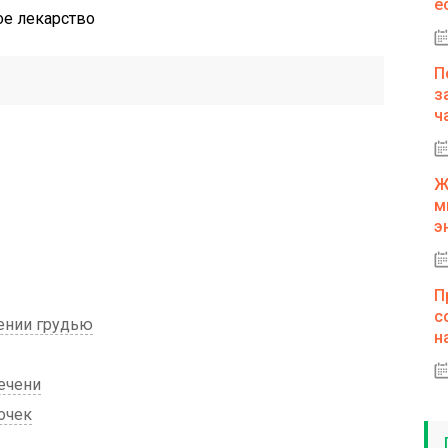
е
П
з
ч
Ж
м
э
П
с
ении грудью
н
ечени
очек