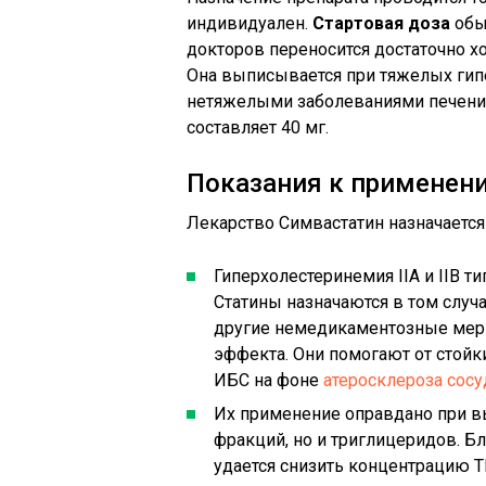
индивидуален.
Стартовая доза
обыч
докторов переносится достаточно х
Она выписывается при тяжелых гип
нетяжелыми заболеваниями печени 
составляет 40 мг.
Показания к применен
Лекарство Симвастатин назначается
Гиперхолестеринемия IIА и IIB 
Статины назначаются в том случа
другие немедикаментозные мер
эффекта. Они помогают от стойк
ИБС на фоне
атеросклероза сос
Их применение оправдано при в
фракций, но и триглицеридов. Б
удается снизить концентрацию ТГ