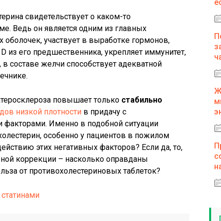
е
ерина свидетельствует о каком-то
ме. Ведь он является одним из главных
П
 оболочек, участвует в выработке гормонов,
з
 D из его предшественника, укрепляет иммунитет,
ч
 в составе желчи способствует адекватной
ечнике.
Ж
 атеросклероза повышает только
стабильно
м
дов низкой плотности
в придачу с
э
 факторами. Именно в подобной ситуации
 холестерин, особенно у пациентов в пожилом
П
ействию этих негативных факторов? Если да, то,
с
зной коррекции – насколько оправданы
н
ьза от противохолестериновых таблеток?