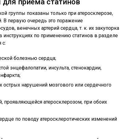
 для приема статинов
ой группы показаны только при атеросклерозе,
. В первую очередь это поражение
дов, венечных артерий сердца, т. к. их закупорка
в инструкциях по применению статинов в разделе
 с:
еской болезнью сердца;
той энцефалопатии, инсульта, стенокардии,
инфаркта;
х острых нарушений мозгового или сердечного
й, проявляющейся атеросклерозом, при обоих
ердце по поводу атеросклеротических изменений