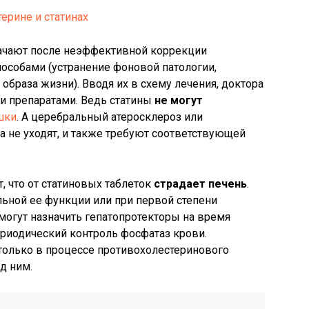
ачают после неэффективной коррекции
особами (устранение фоновой патологии,
образа жизни). Вводя их в схему лечения, доктора
и препаратами. Ведь статины
не могут
шки
. А церебральный атеросклероз или
 не уходят, и также требуют соответствующей
, что от статиновых таблеток
страдает печень
.
ьной ее функции или при первой степени
 могут назначить гепатопротекторы на время
ериодический контроль фосфатаз крови.
только в процессе противохолестеринового
д ним.