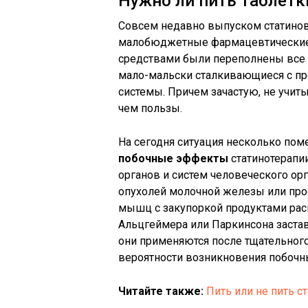
Нужно ли пить таблетк
Совсем недавно выпуском статинов
малобюджетные фармацевтические
средствами были переполнены все ап
мало-мальски сталкивающиеся с пр
системы. Причем зачастую, не учиты
чем пользы.
На сегодня ситуация несколько пом
побочные эффекты
статинотерапии
органов и систем человеческого ор
опухолей молочной железы или прос
мышц с закупоркой продуктами рас
Альцгеймера или Паркинсона застав
они применяются после тщательног
вероятности возникновения побочн
Читайте также:
Пить или не пить с