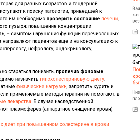
торая для разных возрастов и гендерной
Важ
иступают к поиску патологии, приведшей к
жен
того им необходимо
проверить состояние
печени
,
воз
ого пузыря: повышение концентрации
едь, – симптом нарушения функции перечисленных
е направляют пациентов еще и на консультацию к
энтерологу, нефрологу, эндокринологу,
По
но стараться понизить,
пролечив фоновые
кр
одимо назначить
гипохолестериновую диету
,
бы
ватные
физические нагрузки
, запретить курить и
Низ
Если применяемые методы терапии не помогают, в
пло
ые лекарства
. В случае наследственной
яют плазмоферез (аппаратное очищение крови).
х диет при повышенном холестерине в крови