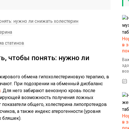
онять: нужно ли снижать холестерин
терина
Но
а статинов
в 
по
ь, чтобы понять: нужно ли
Важ
здо
воз
жирового обмена гипохолестериновую терапию, в
начают. При подозрении на обменный дисбаланс
я
. Для него забирают венозную кровь после
зирующей возможность получения ложных
т показатели общего, холестерина липопротеидов
счиков, а также индекс атерогенности (уровня
Но
х бляшек).
в 
по