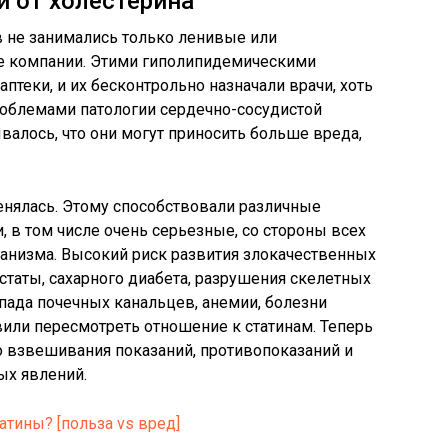
и от холестерина
 не занимались только ленивые или
 компании. Этими гиполипидемическими
теки, и их бесконтрольно назначали врачи, хоть
облемами патологии сердечно-сосудистой
валось, что они могут приносить больше вреда,
енялась. Этому способствовали различные
, в том числе очень серьезные, со стороны всех
ганизма. Высокий риск развития злокачественных
таты, сахарного диабета, разрушения скелетных
пада почечных канальцев, анемии, болезни
или пересмотреть отношение к статинам. Теперь
о взвешивания показаний, противопоказаний и
ых явлений.
татины? [польза vs вред]