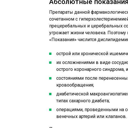
Абсолютные показания
Препараты данной фармакологическ
сочетанном с гиперхолестеринемией
прецеребальных и церебральных сосу
угрожает жизни человека. Поэтому 
«Показания» числится дислипидемия
острой или хронической ишемич
их осложнениями в виде сосудис
острого коронарного синдрома, 
состояниями после перенесенны
кровообращения;
диабетической макроангиопатие
типах сахарного диабета;
операциями, проведенными на с
венечных артерий или клапанов.