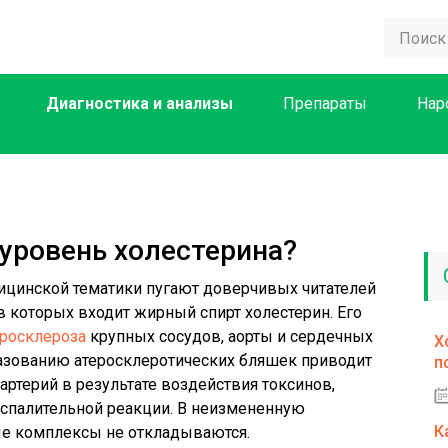
Диагностика и анализы
Препараты
Нар
уровень холестерина?
цинской тематики пугают доверчивых читателей
в которых входит жирный спирт холестерин. Его
еросклероза
крупных сосудов, аорты и сердечных
Х
разованию атеросклеротических бляшек приводит
п
ртерий в результате воздействия токсинов,
оспалительной реакции. В неизмененную
К
е комплексы не откладываются.