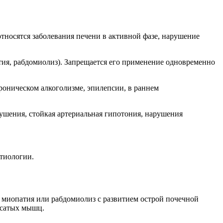
тносятся заболевания печени в активной фазе, нарушение
я, рабдомиолиз). Запрещается его применение одновременно
роническом алкоголизме, эпилепсии, в раннем
шения, стойкая артериальная гипотония, нарушения
тиологии.
о миопатия или рабдомиолиз с развитием острой почечной
осатых мышц.