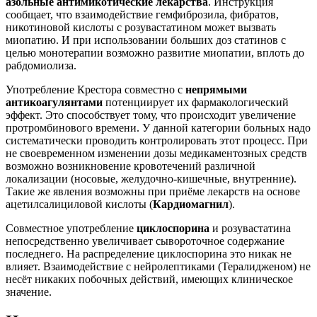
азольные антимикотические лекарства
. Инструкция
сообщает, что взаимодействие гемфиброзила, фибратов,
никотиновой кислоты с розувастатином может вызвать
миопатию. И при использовании больших доз статинов с
целью монотерапии возможно развитие миопатии, вплоть до
рабдомиолиза.
Употребление Крестора совместно с
непрямыми
антикоагулянтами
потенциирует их фармакологический
эффект. Это способствует тому, что происходит увеличение
протромбинового времени. У данной категории больных надо
систематически проводить контролировать этот процесс. При
не своевременном изменении дозы медикаментозных средств
возможно возникновение кровотечений различной
локализации (носовые, желудочно-кишечные, внутренние).
Такие же явления возможны при приёме лекарств на основе
ацетилсалициловой кислоты (
Кардиомагнил
).
Совместное употребление
циклоспорина
и розувастатина
непосредственно увеличивает сывороточное содержание
последнего. На распределение циклоспорина это никак не
влияет. Взаимодействие с нейролептиками (Тералидженом) не
несёт никаких побочных действий, имеющих клиническое
значение.