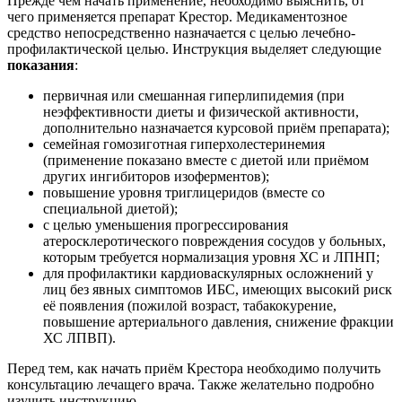
Прежде чем начать применение, необходимо выяснить, от
чего применяется препарат Крестор. Медикаментозное
средство непосредственно назначается с целью лечебно-
профилактической целью. Инструкция выделяет следующие
показания
:
первичная или смешанная гиперлипидемия (при
неэффективности диеты и физической активности,
дополнительно назначается курсовой приём препарата);
семейная гомозиготная гиперхолестеринемия
(применение показано вместе с диетой или приёмом
других ингибиторов изоферментов);
повышение уровня триглицеридов (вместе со
специальной диетой);
с целью уменьшения прогрессирования
атеросклеротического повреждения сосудов у больных,
которым требуется нормализация уровня ХС и ЛПНП;
для профилактики кардиоваскулярных осложнений у
лиц без явных симптомов ИБС, имеющих высокий риск
её появления (пожилой возраст, табакокурение,
повышение артериального давления, снижение фракции
ХС ЛПВП).
Перед тем, как начать приём Крестора необходимо получить
консультацию лечащего врача. Также желательно подробно
изучить инструкцию.