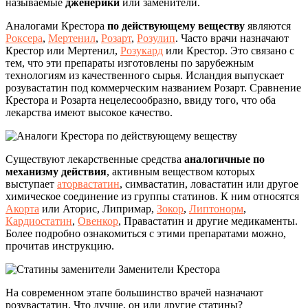
называемые
дженерики
или заменители.
Аналогами Крестора
по действующему веществу
являются
Роксера
,
Мертенил
,
Розарт
,
Розулип
. Часто врачи назначают
Крестор или Мертенил,
Розукард
или Крестор. Это связано с
тем, что эти препараты изготовлены по зарубежным
технологиям из качественного сырья. Исландия выпускает
розувастатин под коммерческим названием Розарт. Сравнение
Крестора и Розарта нецелесообразно, ввиду того, что оба
лекарства имеют высокое качество.
Существуют лекарственные средства
аналогичные по
механизму действия
, активным веществом которых
выступает
аторвастатин
, симвастатин, ловастатин или другое
химическое соединение из группы статинов. К ним относятся
Акорта
или Аторис, Липримар,
Зокор
,
Липтонорм
,
Кардиостатин
,
Овенкор
, Правастатин и другие медикаменты.
Более подробно ознакомиться с этими препаратами можно,
прочитав инструкцию.
На современном этапе большинство врачей назначают
розувастатин. Что лучше, он или другие статины?