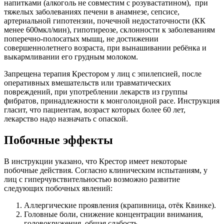
напитками (алкоголь не совместим с розувастатином), при
тяжелых заболеваниях печени в анамнезе, сепсисе,
артериальной гипотензии, почечной недостаточности (КК
менее 600мкл/мин), гипотиреозе, склонности к заболеваниям
поперечно-полосатых мышц, не достижении
совершеннолетнего возраста, при вынашивании ребёнка и
выкармливании его грудным молоком.
Запрещена терапия Крестором у лиц с эпилепсией, после
оперативных вмешательств или травматических
повреждений, при употреблении лекарств из группы
фибратов, принадлежности к монголоидной расе. Инструкция
гласит, что пациентам, возраст которых более 60 лет,
лекарство надо назначать с опаской.
Побочные эффекты
В инструкции указано, что Крестор имеет некоторые
побочные действия. Согласно клиническим испытаниям, у
лиц с гиперчувствительностью возможно развитие
следующих побочных явлений:
Аллергические проявления (крапивница, отёк Квинке).
Головные боли, снижение концентрации внимания,
головокружения, общая слабость.