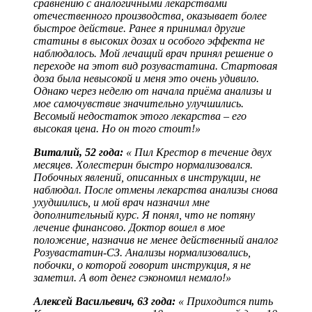
сравнению с аналогичными лекарствами
отечественного производства, оказывает более
быстрое действие. Ранее я принимал другие
статины в высоких дозах и особого эффекта не
наблюдалось. Мой лечащий врач принял решение о
переходе на этот вид розувастатина. Стартовая
доза была невысокой и меня это очень удивило.
Однако через неделю от начала приёма анализы и
мое самочувствие значительно улучшились.
Весомый недостаток этого лекарства – его
высокая цена. Но он того стоит!»
Виталий, 52 года:
« Пил Крестор в течение двух
месяцев. Холестерин быстро нормализовался.
Побочных явлений, описанных в инструкции, не
наблюдал. После отмены лекарства анализы снова
ухудшились, и мой врач назначил мне
дополнительный курс. Я понял, что не потяну
лечение финансово. Доктор вошел в мое
положение, назначив не менее действенный аналог
Розувастатин-СЗ. Анализы нормализовались,
побочки, о которой говорит инструкция, я не
заметил. А вот денег сэкономил немало!»
Алексей Васильевич, 63 года:
« Приходится пить