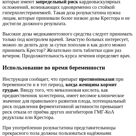
которые имеют
запредельный риск
кардиоваскулярных
осложнений, возникающих одновременно со стойкой
гиперхолестеринемией. Такая доза розувастатина нужна
лицам, которые принимали более низкие дозы Крестора и не
достигли должного результата.
Высокие дозы медикаментозного средства следует принимать
только под контролем врачей. Зачастую больных интересует,
можно ли делить дозу за сутки пополам и как долго можно
принимать Крестор? Желательно пить таблетки один раз
вечером. Продолжительность курса лечения определяет врач.
Использование во время беременности
Инструкция сообщает, что препарат
противопоказан
при
беременности и в тот период,
когда женщина кормит
грудью
. Ввиду того, что мевалоновая кислота, как
предшественник холестерина, имеет весомое клиническое
значение для правильного развития плода, потенциальный
риск подавления ферментативной активности превышает
риск отказа от приёма других ингибиторов ГМГ-КоА
редуктазы или Крестора.
При употреблении розувастатина представительницы
прекрасного пола должны пользоваться надёжными