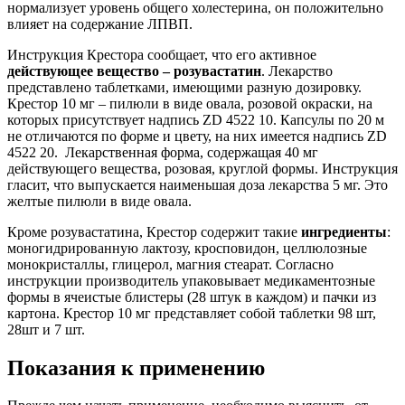
нормализует уровень общего холестерина, он положительно
влияет на содержание ЛПВП.
Инструкция Крестора сообщает, что его активное
действующее вещество – розувастатин
. Лекарство
представлено таблетками, имеющими разную дозировку.
Крестор 10 мг – пилюли в виде овала, розовой окраски, на
которых присутствует надпись ZD 4522 10. Капсулы по 20 м
не отличаются по форме и цвету, на них имеется надпись ZD
4522 20. Лекарственная форма, содержащая 40 мг
действующего вещества, розовая, круглой формы. Инструкция
гласит, что выпускается наименьшая доза лекарства 5 мг. Это
желтые пилюли в виде овала.
Кроме розувастатина, Крестор содержит такие
ингредиенты
:
моногидрированную лактозу, кросповидон, целлюлозные
монокристаллы, глицерол, магния стеарат. Согласно
инструкции производитель упаковывает медикаментозные
формы в ячеистые блистеры (28 штук в каждом) и пачки из
картона. Крестор 10 мг представляет собой таблетки 98 шт,
28шт и 7 шт.
Показания к применению