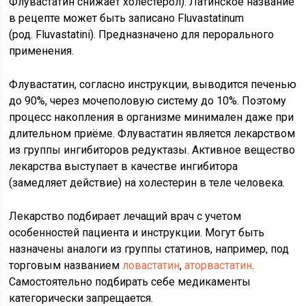
Флувастатин снижает холестерол). Латинское название
в рецепте может быть записано Fluvastatinum
(род. Fluvastatini). Предназначено для перорального
применения.
Флувастатин, согласно инструкции, выводится печенью
до 90%, через мочеполовую систему до 10%. Поэтому
процесс накопления в организме минимален даже при
длительном приёме. Флувастатин является лекарством
из группы ингибиторов редуктазы. Активное вещество
лекарства выступает в качестве ингибитора
(замедляет действие) на холестерин в теле человека.
Лекарство подбирает лечащий врач с учетом
особенностей пациента и инструкции. Могут быть
назначены аналоги из группы статинов, например, под
торговым названием
ловастатин
,
аторвастатин
.
Самостоятельно подбирать себе медикаменты
категорически запрещается.