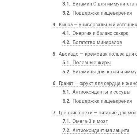
3.1
Витамин С для иммунитета 
3.2
Поддержка пищеварения
4
Киноа — универсальный источник
4.1
Энергия и баланс сахара
4.2
Богатство минералов
5
Авокадо — кремовая польза для 
5.1
Полезные жиры
5.2
Витамины для кожи и имму
6
Гранат — фрукт для сердца и жен
6.1
Антиоксиданты и сосуды
6.2
Поддержка пищеварения
7
Грецкие орехи — питание для моз
7.1
Омега-3 и мозг
7.2
Антиоксидантная защита