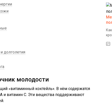
нергии
 кожи
Ме
по
щные
Как
кро
 и долголетия
зга
очник молодости
оящий «витаминный коктейль». В нём содержатся
 А и витамин С. Эти вещества поддерживают
ей.