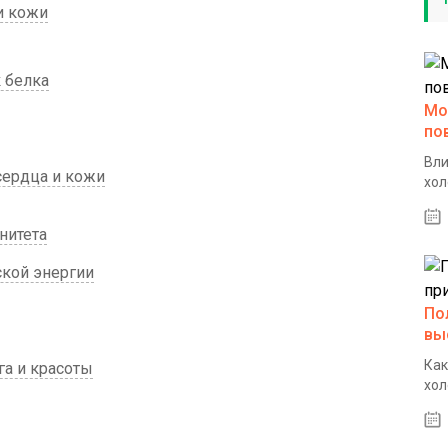
и кожи
 белка
Мо
по
Вли
сердца и кожи
хол
нитета
ской энергии
По
вы
Как
га и красоты
хол