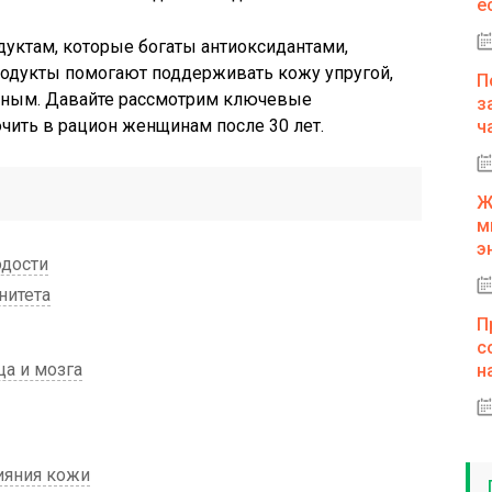
е
дуктам, которые богаты антиоксидантами,
родукты помогают поддерживать кожу упругой,
П
льным. Давайте рассмотрим ключевые
з
чить в рацион женщинам после 30 лет.
ч
Ж
м
э
одости
нитета
П
с
а и мозга
н
ияния кожи