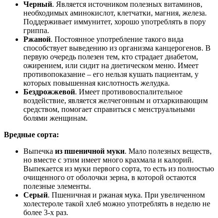
Черный
. Является источником полезных витаминов,
необходимых аминокислот, клетчатки, магния, железа.
Поддерживает иммунитет, хорошо употреблять в пору
гриппа.
Ржаной
. Постоянное употребление такого вида
способствует выведению из организма канцерогенов. В
первую очередь полезен тем, кто страдает диабетом,
ожирением, или сидит на диетическом меню. Имеет
противопоказание – его нельзя кушать пациентам, у
которых повышенная кислотность желудка.
Бездрожжевой
. Имеет противовоспалительное
воздействие, является желчегонным и отхаркивающим
средством, помогает справиться с менструальными
болями женщинам.
Вредные сорта:
Выпечка
из пшеничной муки
. Мало полезных веществ,
но вместе с этим имеет много крахмала и калорий.
Выпекается из муки первого сорта, то есть из полностью
очищенного от оболочки зерна, в которой остаются
полезные элементы.
Серый
. Пшеничная и ржаная мука. При увеличенном
холестероле такой хлеб можно употреблять в неделю не
более 3-х раз.