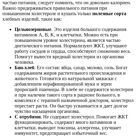
частью питания, следует помнить, что он довольно калориен.
Важно придерживаться правильного питания при
повышенном холестероле и кушать только
полезные сорта
хлебных изделий, такие как:
Цельнозерновые
. Это изделия большого содержания
витаминов A, B, K, и клетчатки. Можно есть при
повышенном уровне холестерина, является частью
диетического питания. Нормализуют ЖКТ, улучшают
работу сосудов и сердца, способствуют снижению веса.
Помогут вывести вредный холестерин из организма
человека.
Био-хлеб
. Его состав: яйца, сахар, молоко, соль. Богат
содержанием жиров растительного происхождения и
животного. Готовится из натуральной закваски с
добавлением нерафинированной муки и зерен
проросшей пшеницы. В хлебе не содержится холестерин
и при наличии такого сорта в рационе больного, в
комплексе с терапией назначенной доктором, холестерол
перестает расти. Он быстро усваивается и дает долгое
чувство насыщения организма.
С отрубями
. Не содержит холестерол. Помогает ЖКТ
функционировать, содержит много витаминов и
клетчатки, выводит токсины, аллергены, улучшает
иммунитет, предотвращает избыточный вес.