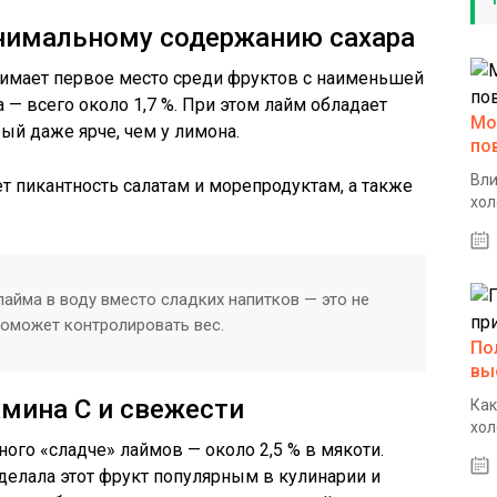
нимальному содержанию сахара
нимает первое место среди фруктов с наименьшей
а — всего около 1,7 %. При этом лайм обладает
Мо
й даже ярче, чем у лимона.
по
Вли
т пикантность салатам и морепродуктам, а также
хол
айма в воду вместо сладких напитков — это не
поможет контролировать вес.
По
вы
мина С и свежести
Как
хол
го «сладче» лаймов — около 2,5 % в мякоти.
делала этот фрукт популярным в кулинарии и