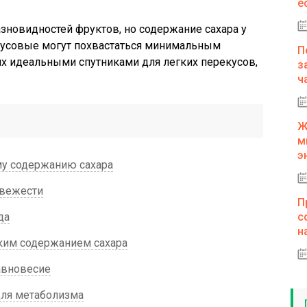
е
азновидностей фруктов, но содержание сахара у
трусовые могут похвастаться минимальным
П
их идеальными спутниками для легких перекусов,
з
ч
Ж
м
э
у содержанию сахара
свежести
П
да
с
н
зким содержанием сахара
авновесие
для метаболизма