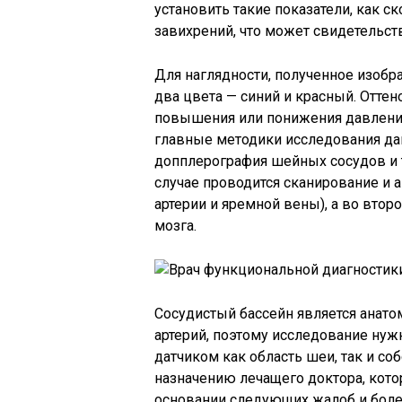
установить такие показатели, как с
завихрений, что может свидетельств
Для наглядности, полученное изобр
два цвета — синий и красный. Оттен
повышения или понижения давления
главные методики исследования дан
допплерография шейных сосудов и 
случае проводится сканирование и 
артерии и яремной вены), а во вто
мозга.
Сосудистый бассейн является ана
артерий, поэтому исследование нуж
датчиком как область шеи, так и со
назначению лечащего доктора, кот
основании следующих жалоб и боле