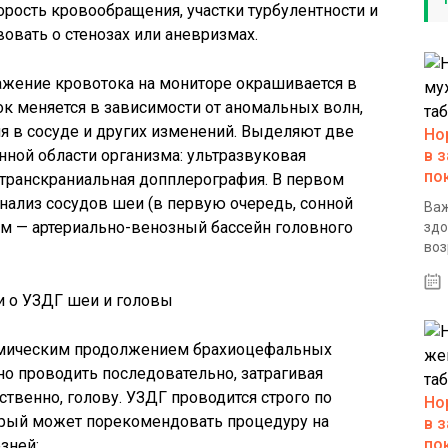
корость кровообращения, участки турбулентности и
овать о стенозах или аневризмах.
ажение кровотока на мониторе окрашивается в
ок меняется в зависимости от аномальных волн,
 в сосуде и других изменений. Выделяют две
Но
ной области организма: ультразвуковая
в 
по
транскраниальная допплерография. В первом
анализ сосудов шеи (в первую очередь, сонной
Важ
ром — артериально-венозный бассейн головного
здо
воз
томическим продолжением брахиоцефальных
но проводить последовательно, затрагивая
бственно, голову. УЗДГ проводится строго по
Но
орый может порекомендовать процедуру на
в 
по
зней: