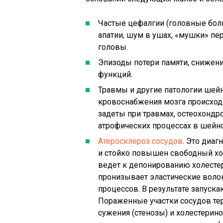
Частые цефалгии (головные боли
апатии, шум в ушах, «мушки» пе
головы.
Эпизоды потери памяти, снижени
функций.
Травмы и другие патологии шей
кровоснабжения мозга происходи
задеты при травмах, остеохондро
атрофических процессах в шейно
Атеросклероз сосудов
. Это диа
и стойко повышен свободный хо
ведет к депонированию холестер
пронизывает эластические волок
процессов. В результате запуск
Пораженные участки сосудов тер
сужения (стенозы) и холестерин