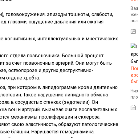
Важ
), головокружения, эпизоды тошноты, слабости,
жен
воз
ред глазами, ощущение давления или сжатия
е когнитивных, интеллектуальных и мнестических
ного отдела позвоночника. Большой процент
т за счет позвоночных артерий. Они могут быть
По
зе, остеопорозе и других деструктивно-
кр
м отделе хребта.
бы
гноз, при котором в липидограмме крови длительно
Низ
лестерин. Такое нарушение липидного обмена
пло
ола в сосудистых стенках (эндотелии). Он
на вен и артерий, вызывая очаги воспалительных
аются механизмы пролиферации и склероза.
яют свою эластичность, образуют патологические
овые бляшки. Нарушается гемодинамика,