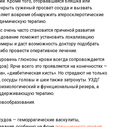
ии. Кроме того, оторвавшаяся бляшка или
екрыть суженый просвет сосуда и вызвать
оляет вовремя обнаружить атеросклеротические
идемическую терапию.
с очень часто становится причиной развития
ледование поможет установить локализацию
змеры и даст возможность доктору подобрать
ибо провести оперативное лечение.
уровень глюкозы крови всегда сопровождается
в). Ярче всего это проявляется на конечностях —
а», «диабетическая кисть». Но страдают не только
, сосуды головы и шеи также затронуты. УЗДГ
 физиологический и функциональный резерв, а
оддерживающую терапию.
овообразования.
судов — геморрагические васкулиты,
вания, особенно на фоне
повышенного уровня