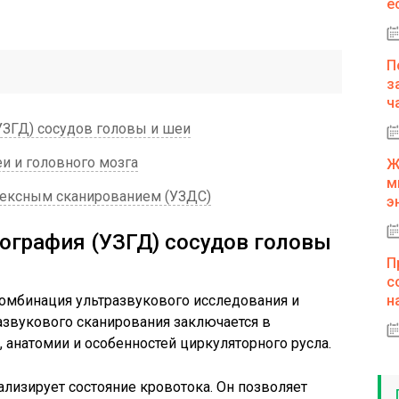
е
П
з
ч
УЗГД) сосудов головы и шеи
и и головного мозга
Ж
м
лексным сканированием (УЗДС)
э
ография (УЗГД) сосудов головы
П
с
комбинация ультразвукового исследования и
н
азвукового сканирования заключается в
 анатомии и особенностей циркуляторного русла.
ализирует состояние кровотока. Он позволяет