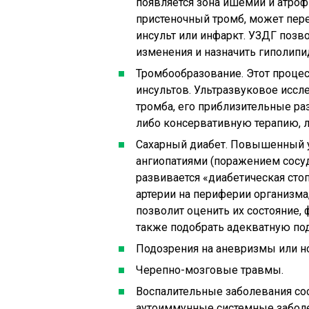
появляется зона ишемии и атроф
пристеночный тромб, может пер
инсульт или инфаркт. УЗДГ позв
изменения и назначить гиполип
Тромбообразование. Этот процес
инсультов. Ультразвуковое исс
тромба, его приблизительные ра
либо консервативную терапию, л
Сахарный диабет. Повышенный 
ангиопатиями (поражением сосудо
развивается «диабетическая стоп
артерии на периферии организма
позволит оценить их состояние,
также подобрать адекватную п
Подозрения на аневризмы или н
Черепно-мозговые травмы.
Воспалительные заболевания со
аутоиммунные системные заболе