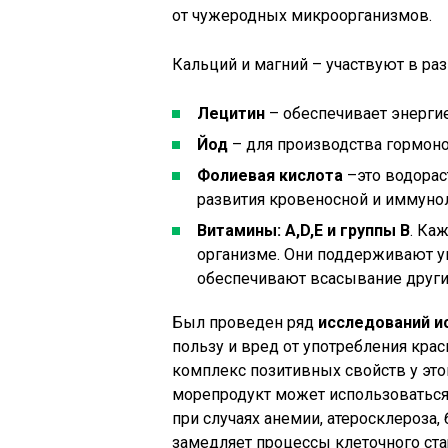
от чужеродных микроорганизмов.
Кальций и магний – участвуют в ра
Лецитин
– обеспечивает энерги
Йод
– для производства гормон
Фолиевая кислота
–это водорас
развития кровеносной и иммунол
Витамины: А,D,E и группы В
. Ка
организме. Они поддерживают уп
обеспечивают всасывание други
Был проведен ряд
исследований и
пользу и вред от употребления кра
комплекс позитивных свойств у это
морепродукт может использоваться
при случаях анемии, атеросклероза,
замедляет процессы клеточного ста