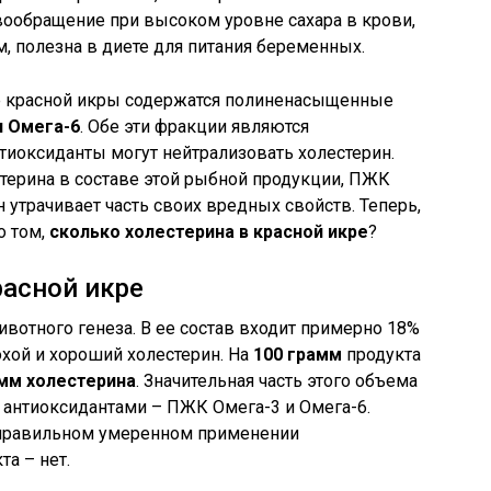
вообращение при высоком уровне сахара в крови,
 полезна в диете для питания беременных.
е красной икры содержатся полиненасыщенные
и Омега-6
. Обе эти фракции являются
нтиоксиданты могут нейтрализовать холестерин.
стерина в составе этой рыбной продукции, ПЖК
н утрачивает часть своих вредных свойств. Теперь,
о том,
сколько холестерина в красной икре
?
расной икре
ивотного генеза. В ее состав входит примерно 18%
хой и хороший холестерин. На
100 грамм
продукта
мм холестерина
. Значительная часть этого объема
 антиоксидантами – ПЖК Омега-3 и Омега-6.
 правильном умеренном применении
а – нет.