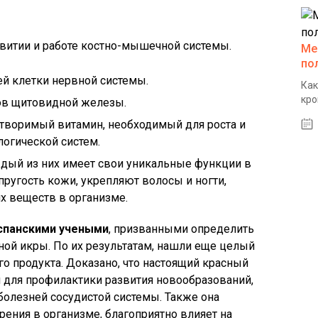
звитии и работе костно-мышечной системы.
Ме
по
ей клетки нервной системы.
Как
кро
ов щитовидной железы.
творимый витамин, необходимый для роста и
огической систем.
ждый из них имеет свои уникальные функции в
ругость кожи, укрепляют волосы и ногти,
х веществ в организме.
спанскими учеными
, призванными определить
сной икры. По их результатам, нашли еще целый
го продукта. Доказано, что настоящий красный
 для профилактики развития новообразований,
 болезней сосудистой системы. Также она
рения в организме, благоприятно влияет на