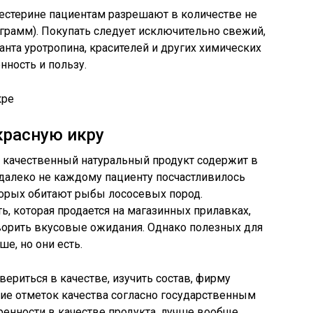
стерине пациентам разрешают в количестве не
 грамм). Покупать следует исключительно свежий,
анта уротропина, красителей и других химических
ность и пользу.
красную икру
о качественный натуральный продукт содержит в
 далеко не каждому пациенту посчастливилось
торых обитают рыбы лососевых пород.
ь, которая продается на магазинных прилавках,
орить вкусовые ожидания. Однако полезных для
е, но они есть.
ериться в качестве, изучить состав, фирму
ичие отметок качества согласно государственным
ренности в качестве продукта, лучше вообще