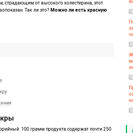
е
, страдающим от высокого холестерина, этот
опоказан. Так ли это?
Можно ли есть красную
П
з
ч
Ж
м
э
е
П
кру
с
н
жения
икры
рийный. 100 грамм продукта содержат почти 250