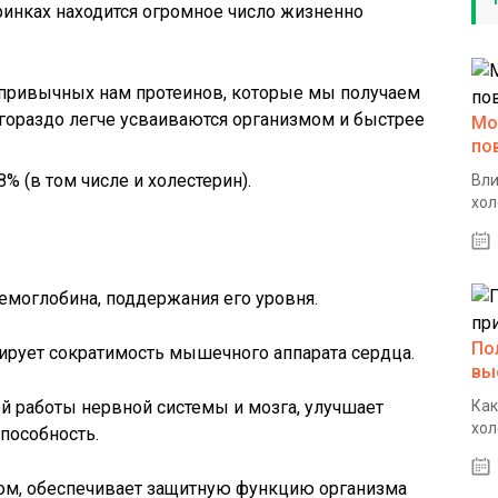
ринках находится огромное число жизненно
т привычных нам протеинов, которые мы получаем
 гораздо легче усваиваются организмом и быстрее
Мо
по
% (в том числе и холестерин).
Вли
хол
емоглобина, поддержания его уровня.
По
ирует сократимость мышечного аппарата сердца.
вы
й работы нервной системы и мозга, улучшает
Как
хол
пособность.
ом, обеспечивает защитную функцию организма