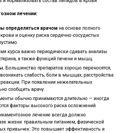
 и нормализовать состав липидов в крови.
озном лечении:
ны определяться врачом
на основе полного
крови и оценку риска сердечно-сосудистых
пустимо.
мя курса важно периодически сдавать анализы
стерина, а также функций печени и мышц.
ы.
Большинство препаратов хорошо переносятся,
 возникать слабость, боли в мышцах, расстройства
 реакции. При появлении нежелательных
но сообщить врачу.
енты обычно принимаются длительно — иногда
ются факторы высокого риска осложнений.
каментозное лечение всегда должно
азе жизни: правильным питанием, физической
ных привычек. Это повышает эффективность и