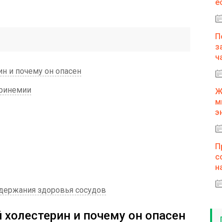
е
П
з
ч
н и почему он опасен
еринемии
Ж
м
э
П
с
н
держания здоровья сосудов
холестерин и почему он опасен