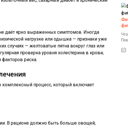
, избыточный вес, сахарный диабет и хронический
Фи
фи
 не даёт ярко выраженных симптомов. Иногда
Что
 физической нагрузке или одышка — признаки уже
Пок
их случаях — желтоватые пятна вокруг глаз или
гулярная проверка уровня холестерина в крови,
и факторов риска.
лечения
о комплексный процесс, который включает
пии. В рационе должно быть больше овощей,