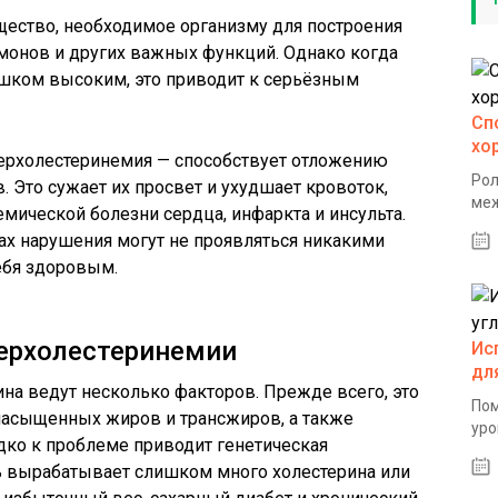
щество, необходимое организму для построения
монов и других важных функций. Однако когда
ишком высоким, это приводит к серьёзным
Сп
хо
ерхолестеринемия — способствует отложению
Рол
 Это сужает их просвет и ухудшает кровоток,
меж
мической болезни сердца, инфаркта и инсульта.
пах нарушения могут не проявляться никакими
ебя здоровым.
ерхолестеринемии
Ис
дл
на ведут несколько факторов. Прежде всего, это
Пом
насыщенных жиров и трансжиров, а также
уро
ко к проблеме приводит генетическая
ь вырабатывает слишком много холестерина или