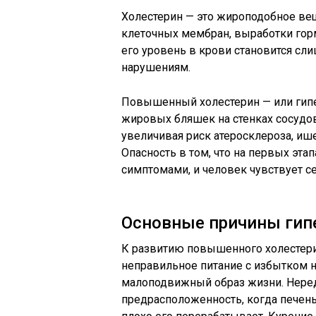
Холестерин — это жироподобное ве
клеточных мембран, выработки гор
его уровень в крови становится сл
нарушениям.
Повышенный холестерин — или гип
жировых бляшек на стенках сосудов.
увеличивая риск атеросклероза, ише
Опасность в том, что на первых эта
симптомами, и человек чувствует с
Основные причины гип
К развитию повышенного холестери
неправильное питание с избытком 
малоподвижный образ жизни. Неред
предрасположенность, когда печен