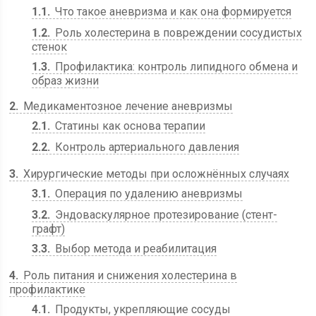
1.1
Что такое аневризма и как она формируется
1.2
Роль холестерина в повреждении сосудистых
стенок
1.3
Профилактика: контроль липидного обмена и
образ жизни
2
Медикаментозное лечение аневризмы
2.1
Статины как основа терапии
2.2
Контроль артериального давления
3
Хирургические методы при осложнённых случаях
3.1
Операция по удалению аневризмы
3.2
Эндоваскулярное протезирование (стент-
графт)
3.3
Выбор метода и реабилитация
4
Роль питания и снижения холестерина в
профилактике
4.1
Продукты, укрепляющие сосуды