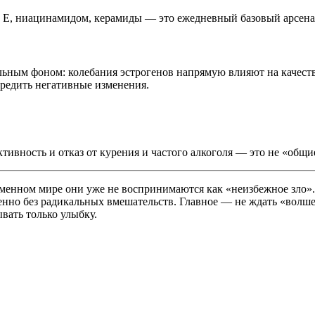
 Е, ниацинамидом, керамиды — это ежедневный базовый арсена
льным фоном: колебания эстрогенов напрямую влияют на качеств
редить негативные изменения.
ктивность и отказ от курения и частого алкоголя — это не «общ
еменном мире они уже не воспринимаются как «неизбежное зло»
нно без радикальных вмешательств. Главное — не ждать «волшебн
ывать только улыбку.