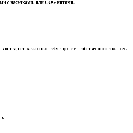
ми с насечками, или COG-нитями.
ются, оставляя после себя каркас из собственного коллагена.
р.