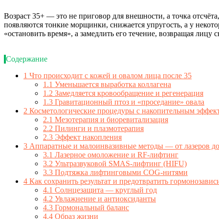
Возраст 35+ — это не приговор для внешности, а точка отсчёт
появляются тонкие морщинки, снижается упругость, а у некот
«остановить время», а замедлить его течение, возвращая лицу 
Содержание
1
Что происходит с кожей и овалом лица после 35
1.1
Уменьшается выработка коллагена
1.2
Замедляется кровообращение и регенерация
1.3
Гравитационный птоз и «проседание» овала
2
Косметологические процедуры с накопительным эффек
2.1
Мезотерапия и биоревитализация
2.2
Пилинги и плазмотерапия
2.3
Эффект накопления
3
Аппаратные и малоинвазивные методы — от лазеров до
3.1
Лазерное омоложение и RF-лифтинг
3.2
Ультразвуковой SMAS-лифтинг (HIFU)
3.3
Подтяжка лифтинговыми COG-нитями
4
Как сохранить результат и предотвратить гормонозави
4.1
Солнцезащита — круглый год
4.2
Увлажнение и антиоксиданты
4.3
Гормональный баланс
4.4
Образ жизни