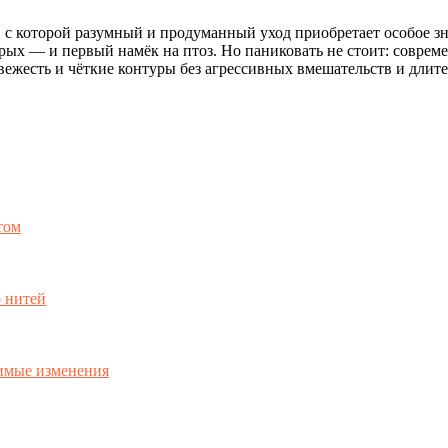
а, с которой разумный и продуманный уход приобретает особое з
орых — и первый намёк на птоз. Но паниковать не стоит: совре
свежесть и чёткие контуры без агрессивных вмешательств и длит
том
 нитей
симые изменения