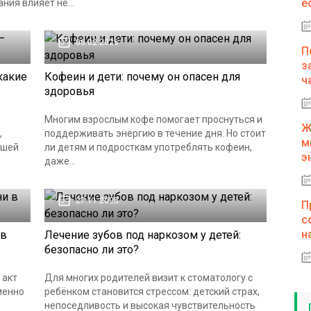
е
ния влияет не...
06.02.2026
П
з
какие
Кофеин и дети: почему он опасен для
ч
здоровья
Многим взрослым кофе помогает проснуться и
Ж
,
поддерживать энергию в течение дня. Но стоит
м
ьшей
ли детям и подросткам употреблять кофеин,
э
даже...
27.11.2025
П
с
н
 в
Лечение зубов под наркозом у детей:
безопасно ли это?
 акт
Для многих родителей визит к стоматологу с
менно
ребёнком становится стрессом: детский страх,
непоседливость и высокая чувствительность