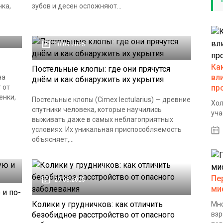
ка,
зубов и десен осложняют...
10.09.2025
Ка
Постельные клопы: где они прячутся
вл
на
днём и как обнаружить их укрытия
 от
пр
енки,
Постельные клопы (Cimex lectularius) — древние
Хол
спутники человека, которые научились
уча
выживать даже в самых неблагоприятных
условиях. Их уникальная приспособляемость
объясняет,...
Пе
29.08.2025
ми
 и по-
Колики у грудничков: как отличить
Мно
безобидное расстройство от опасного
взр