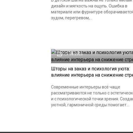
В детской шапке важны не только милый
дизайн и мягкость на ощупь. Ошибка в
материале или фурнитуре оборачиваетс
зудом, перегревом,...
27.08.2025
Шторы на заказ и психология уюта:
влияние интерьера на снижение стр
Современные интерьеры всё чаще
рассматриваются не только с эстетическ
и с психологической точки зрения. Созда
уютной, гармоничной среды помогает...