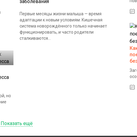
пов
заболевания
я
Первые месяцы жизни малыша — время
адаптации к новым условиям. Кишечная
система новорождённого только начинает
функционировать, и часто родители
сталкиваются...
Ка
по
бе
Заг
осо
есса
ой, но
ние
Показать ещё