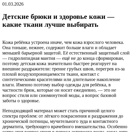
01.03.2026
Детские брюки и здоровье кожи —
какие ткани лучше выбирать
Кожа ребёнка устроена иначе, чем кожа взрослого человека.
Она тоньше, нежнее, содержит больше влаги и обладает
меньшей барьерной защитой. Её естественный защитный слой
— гидролипидная мантия — ещё не до конца сформирован,
поэтому детская кожа значительно быстрее реагирует на
внешние раздражители: трение грубых швов, перегрев из-за
плохой воздухопроницаемости ткани, контакт с
синтетическими красителями или длительное накопление
влаги. Именно поэтому выбор одежды для ребёнка, в
частности брюк, которые он носит ежедневно, — это не
вопрос стиля или сиюминутной моды, а вопрос базовой
заботы о здоровье.
Неподходящий материал может стать причиной целого
спектра проблем: от лёгкого покраснения и раздражения до
хронической потницы, мучительного зуда и контактного
дерматита, требующего врачебного вмешательства. Особенно
остро этот вопрос стоит в период активного роста, когда дети