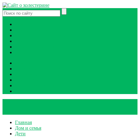
Лечение
Продукты и питание
Диагностика и анализы
Препараты
Народные средства
Атеросклероз
Лечение
Продукты и питание
Диагностика и анализы
Препараты
Народные средства
Атеросклероз
Главная
Дом и семья
Дети