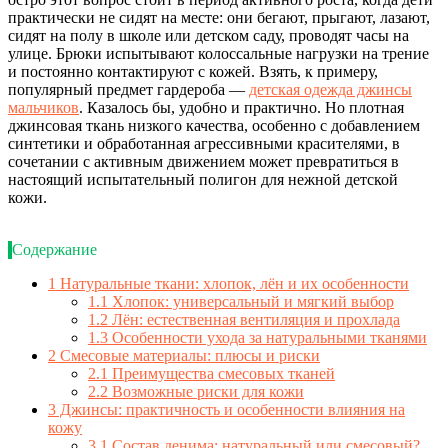
практически не сидят на месте: они бегают, прыгают, лазают,
сидят на полу в школе или детском саду, проводят часы на
улице. Брюки испытывают колоссальные нагрузки на трение
и постоянно контактируют с кожей. Взять, к примеру,
популярный предмет гардероба —
детская одежда джинсы
мальчиков
. Казалось бы, удобно и практично. Но плотная
джинсовая ткань низкого качества, особенно с добавлением
синтетики и обработанная агрессивными красителями, в
сочетании с активным движением может превратиться в
настоящий испытательный полигон для нежной детской
кожи.
Содержание
1
Натуральные ткани: хлопок, лён и их особенности
1.1
Хлопок: универсальный и мягкий выбор
1.2
Лён: естественная вентиляция и прохлада
1.3
Особенности ухода за натуральными тканями
2
Смесовые материалы: плюсы и риски
2.1
Преимущества смесовых тканей
2.2
Возможные риски для кожи
3
Джинсы: практичность и особенности влияния на
кожу
3.1
Состав денима: натуральный или смесовый?