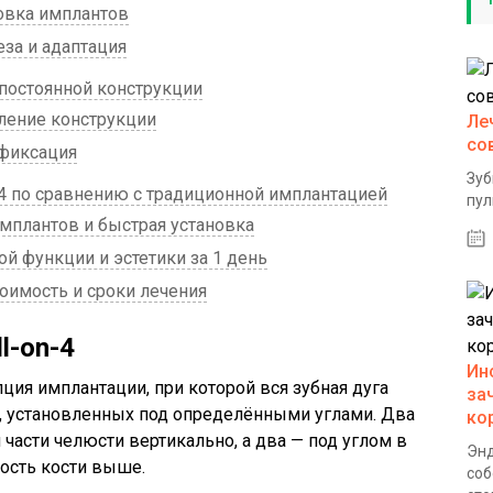
новка имплантов
за и адаптация
постоянной конструкции
ление конструкции
Ле
со
 фиксация
Зуб
4 по сравнению с традиционной имплантацией
пул
плантов и быстрая установка
й функции и эстетики за 1 день
оимость и сроки лечения
l-on-4
Ин
пция имплантации, при которой вся зубная дуга
за
, установленных под определёнными углами. Два
ко
части челюсти вертикально, а два — под углом в
Энд
ность кости выше.
соб