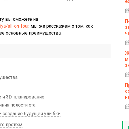
е
.
гу вы сможете на
П
iya/all-on-four
, мы же расскажем о том, как
з
 ее основные преимущества.
ч
Ж
м
э
мущества
П
с
 и 3D-планирование
н
яния полости рта
 создание будущей улыбки
го протеза