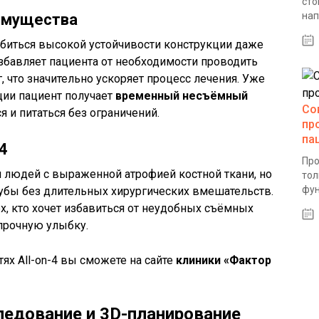
сто
нап
еимущества
обиться высокой устойчивости конструкции даже
избавляет пациента от необходимости проводить
, что значительно ускоряет процесс лечения. Уже
ции пациент получает
временный несъёмный
Со
я и питаться без ограничений.
пр
па
4
Про
 людей с выраженной атрофией костной ткани, но
тол
фун
убы без длительных хирургических вмешательств.
х, кто хочет избавиться от неудобных съёмных
 прочную улыбку.
ях All-on-4 вы сможете на сайте
клиники «Фактор
едование и 3D-планирование