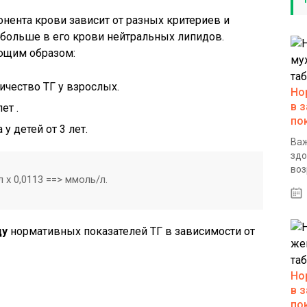
ента крови зависит от разных критериев и
 больше в его крови нейтральных липидов.
ющим образом:
ичество ТГ у взрослых.
Но
в 
ет .
по
у детей от 3 лет.
Важ
здо
воз
 х 0,0113 ==> ммоль/л.
цу
нормативных показателей ТГ в зависимости от
Но
в 
по