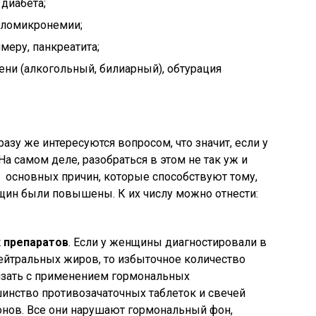
 диабета;
иломикронемии;
меру, панкреатита;
ени (алкогольный, билиарный), обтурация
азу же интересуются вопросом, что значит, если у
самом деле, разобраться в этом не так уж и
 основных причин, которые способствуют тому,
щин были повышены. К их числу можно отнести:
 препаратов
. Если у женщины диагностировали в
йтральных жиров, то избыточное количество
язать с применением гормональных
инство противозачаточных таблеток и свечей
монов. Все они нарушают гормональный фон,