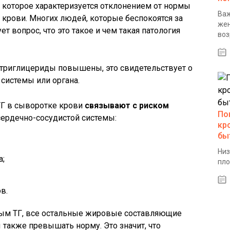
 которое характеризуется отклонением от нормы
Важ
 крови. Многих людей, которые беспокоятся за
жен
т вопрос, что это такое и чем такая патология
воз
о триглицериды повышены, это свидетельствует о
системы или органа.
Г в сыворотке крови
связывают с риском
По
ердечно-сосудистой системы:
кр
бы
Низ
а;
пло
в.
ным ТГ, все остальные жировые составляющие
 также превышать норму. Это значит, что