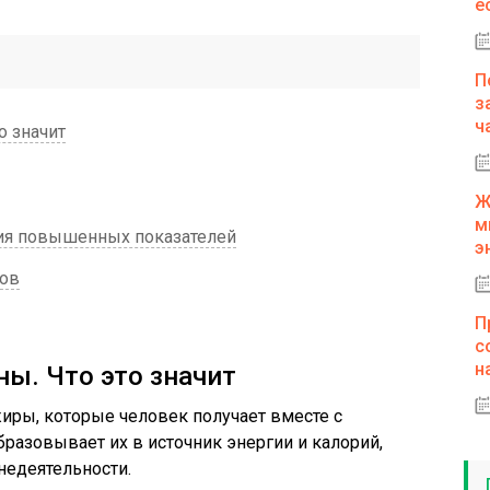
е
П
з
ч
 значит
Ж
м
ия повышенных показателей
э
дов
П
с
н
ы. Что это значит
 жиры, которые человек получает вместе с
бразовывает их в источник энергии и калорий,
едеятельности.