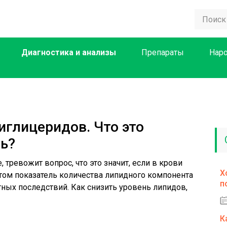
Диагностика и анализы
Препараты
Нар
иглицеридов. Что это
ть?
тревожит вопрос, что это значит, если в крови
Х
ом показатель количества липидного компонента
п
тных последствий. Как снизить уровень липидов,
К