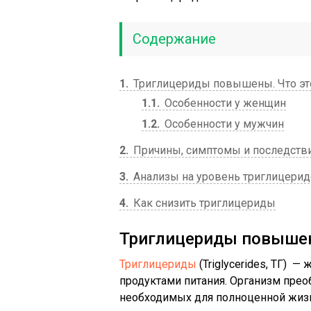
Содержание
1
Триглицериды повышены. Что это
1.1
Особенности у женщин
1.2
Особенности у мужчин
2
Причины, симптомы и последств
3
Анализы на уровень триглицери
4
Как снизить триглицериды
Триглицериды повышен
Триглицериды
(Triglycerides, ТГ) —
продуктами питания. Организм прео
необходимых для полноценной жизн