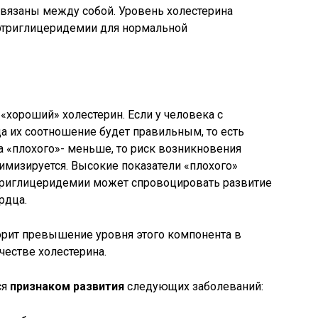
связаны между собой. Уровень холестерина
ертриглицеридемии для нормальной
«хороший» холестерин. Если у человека с
их соотношение будет правильным, то есть
а «плохого»- меньше, то риск возникновения
имизируется. Высокие показатели «плохого»
ртриглицеридемии может спровоцировать развитие
рдца.
орит превышение уровня этого компонента в
естве холестерина.
ся
признаком развития
следующих заболеваний: