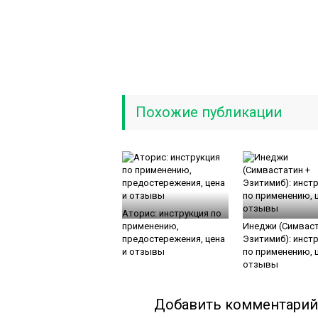
Похожие публикации
Аториc: инструкция по
применению,
Инеджи (Симваст
предостережения, цена
Эзитимиб): инст
и отзывы
по применению, ц
отзывы
Добавить комментарий