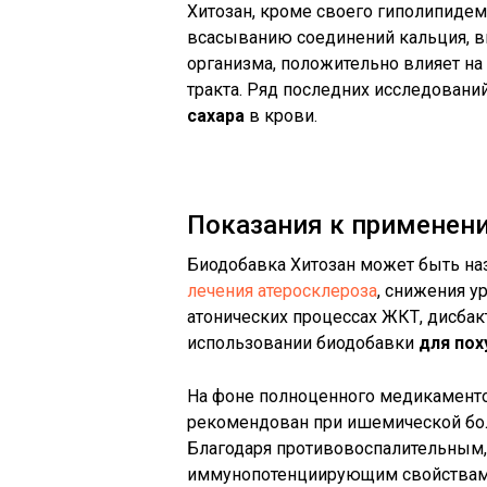
Хитозан, кроме своего гиполипиде
всасыванию соединений кальция, в
организма, положительно влияет на
тракта. Ряд последних исследований
сахара
в крови.
Показания к применен
Биодобавка Хитозан может быть наз
лечения атеросклероза
, снижения у
атонических процессах ЖКТ, дисба
использовании биодобавки
для пох
На фоне полноценного медикаменто
рекомендован при ишемической боле
Благодаря противовоспалительным,
иммунопотенциирующим свойствам,