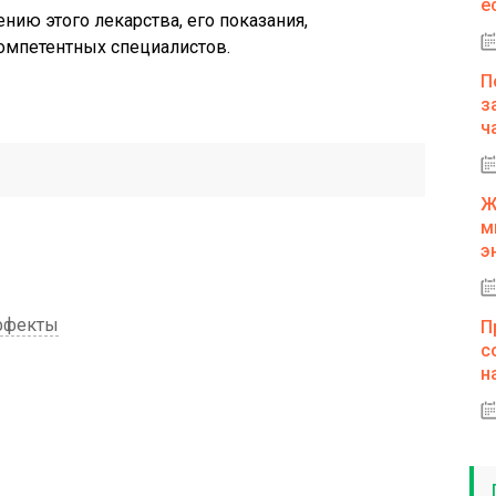
е
ию этого лекарства, его показания,
омпетентных специалистов.
П
з
ч
Ж
м
э
ффекты
П
с
н