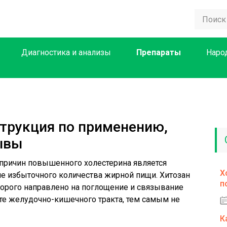
Диагностика и анализы
Препараты
Наро
струкция по применению,
зывы
 причин повышенного холестерина является
Х
е избыточного количества жирной пищи. Хитозан
п
оторого направлено на поглощение и связывание
те желудочно-кишечного тракта, тем самым не
К