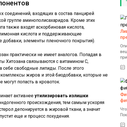
понентов
ых соединений, входящих в состав панцирей
кой группе аминополисахаридов. Кроме этих
та также входят аскорбиновая кислота,
Ли
 лимонная кислота и поддерживающие
пр
 добавки, элементы пленочного покрытия).
Опи
вещ
зан практически не имеет аналогов. Попадая в
при
ты Хитозана связываются с витамином C,
а себе свободные липиды. После этого
комплексы жиров и этой биодобавки, которые не
е могут попасть в кровоток.
Фи
чинает активнее
утилизировать излишки
фи
эндогенного происхождения, тем самым ускоряя
терол депонируется в жировой ткани, а значит
Что
Пок
пустит еще и процесс похудения.