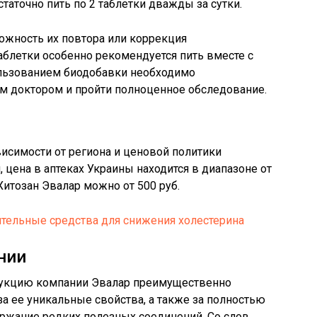
таточно пить по 2 таблетки дважды за сутки.
ожность их повтора или коррекция
аблетки особенно рекомендуется пить вместе с
льзованием биодобавки необходимо
м доктором и пройти полноценное обследование.
висимости от региона и ценовой политики
 цена в аптеках Украины находится в диапазоне от
 Хитозан Эвалар можно от 500 руб.
ительные средства для снижения холестерина
нии
укцию компании Эвалар преимущественно
а ее уникальные свойства, а также за полностью
ержание редких полезных соединений. Со слов