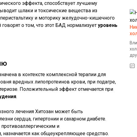
мического эффекта, способствует лучшему
ыводит шлаки и токсические вещества из
 перистальтику и моторику желудочно-кишечного
 говорят о том, что этот БАД нормализует
уровень
Ни
хо
Вли
хол
дру
ию
начена в контексте комплексной терапии для
ровня вредных липопротеинов крови, при подагре,
ктериозе. Положительный эффект отмечается при
удения
.
зного лечения Хитозан может быть
зни сердца, гипертонии и сахарном диабете.
 противоаллергическим и
 назначается как общеукрепляющее средство.