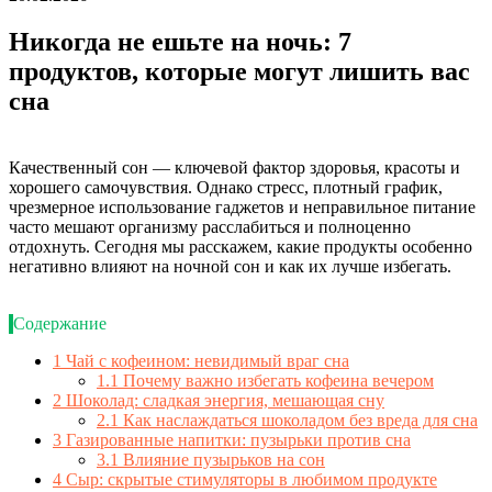
Никогда не ешьте на ночь: 7
продуктов, которые могут лишить вас
сна
Качественный сон — ключевой фактор здоровья, красоты и
хорошего самочувствия. Однако стресс, плотный график,
чрезмерное использование гаджетов и неправильное питание
часто мешают организму расслабиться и полноценно
отдохнуть. Сегодня мы расскажем, какие продукты особенно
негативно влияют на ночной сон и как их лучше избегать.
Содержание
1
Чай с кофеином: невидимый враг сна
1.1
Почему важно избегать кофеина вечером
2
Шоколад: сладкая энергия, мешающая сну
2.1
Как наслаждаться шоколадом без вреда для сна
3
Газированные напитки: пузырьки против сна
3.1
Влияние пузырьков на сон
4
Сыр: скрытые стимуляторы в любимом продукте