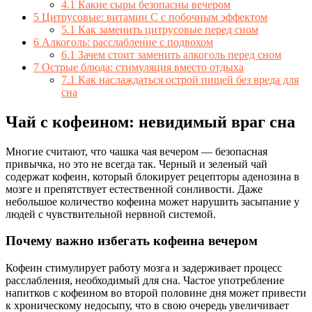
4.1
Какие сыры безопасны вечером
5
Цитрусовые: витамин C с побочным эффектом
5.1
Как заменить цитрусовые перед сном
6
Алкоголь: расслабление с подвохом
6.1
Зачем стоит заменить алкоголь перед сном
7
Острые блюда: стимуляция вместо отдыха
7.1
Как наслаждаться острой пищей без вреда для
сна
Чай с кофеином: невидимый враг сна
Многие считают, что чашка чая вечером — безопасная
привычка, но это не всегда так. Черный и зеленый чай
содержат кофеин, который блокирует рецепторы аденозина в
мозге и препятствует естественной сонливости. Даже
небольшое количество кофеина может нарушить засыпание у
людей с чувствительной нервной системой.
Почему важно избегать кофеина вечером
Кофеин стимулирует работу мозга и задерживает процесс
расслабления, необходимый для сна. Частое употребление
напитков с кофеином во второй половине дня может привести
к хроническому недосыпу, что в свою очередь увеличивает