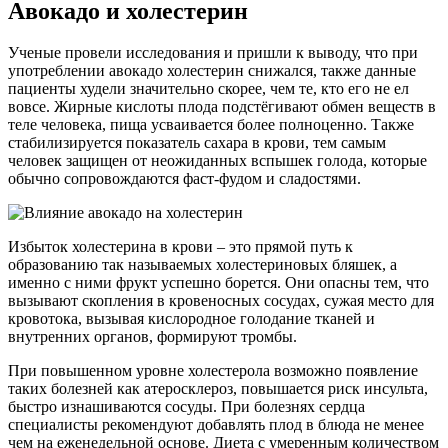
Авокадо и холестерин
Ученые провели исследования и пришли к выводу, что при
употреблении авокадо холестерин снижался, также данные
пациенты худели значительно скорее, чем те, кто его не ел
вовсе. Жирные кислоты плода подстёгивают обмен веществ в
теле человека, пища усваивается более полноценно. Также
стабилизируется показатель сахара в крови, тем самым
человек защищен от неожиданных вспышек голода, которые
обычно сопровождаются фаст-фудом и сладостями.
Избыток холестерина в крови – это прямой путь к
образованию так называемых холестериновых бляшек, а
именно с ними фрукт успешно борется. Они опасны тем, что
вызывают скопления в кровеносных сосудах, сужая место для
кровотока, вызывая кислородное голодание тканей и
внутренних органов, формируют тромбы.
При повышенном уровне холестерола возможно появление
таких болезней как атеросклероз, повышается риск инсульта,
быстро изнашиваются сосуды. При болезнях сердца
специалисты рекомендуют добавлять плод в блюда не менее
чем на еженедельной основе. Диета с умеренным количеством