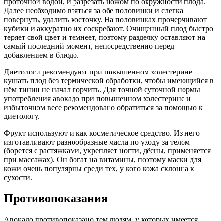
проточной водой, и разрезать ножом по окружности плода.
Далее необходимо взяться за обе половинки и слегка
повернуть, удалить косточку. На половинках прочерчивают
кубики и аккуратно их соскребают. Очищенный плод быстро
теряет свой цвет и темнеет, поэтому разделку оставляют на
самый последний момент, непосредственно перед
добавлением в блюдо.
Диетологи рекомендуют при повышенном холестерине
кушать плод без термической обработки, чтобы имеющийся в
нём тинин не начал горчить. Для точной суточной нормы
употребления авокадо при повышенном холестерине и
избыточном весе рекомендовано обратиться за помощью к
диетологу.
Фрукт используют и как косметическое средство. Из него
изготавливают разнообразные масла по уходу за телом
(борется с растяжками, укрепляет ногти, дёсны, применяется
при массажах). Он богат на витамины, поэтому маски для
кожи очень популярны среди тех, у кого кожа склонна к
сухости.
Противопоказания
Авокадо противопоказано тем людям, у которых имеется