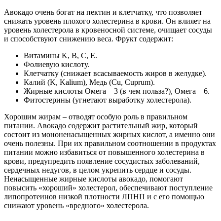
Авокадо очень богат на пектин и клетчатку, что позволяет
снижать уровень плохого холестерина в крови. Он влияет на
уровень холестерола в кровеносной системе, очищает сосуды
и способствуют снижению веса. Фрукт содержит:
Витамины K, B, C, E.
Фолиевую кислоту.
Клетчатку (снижает всасываемость жиров в желудке).
Калий (K, Kalium), Медь (Cu, Cuprum).
Жирные кислоты Омега – 3 (в чем польза?), Омега – 6.
Фитостерины (угнетают выработку холестерола).
Хорошим жирам – отводят особую роль в правильном
питании. Авокадо содержит растительный жир, который
состоит из мононенасыщенных жирных кислот, а именно они
очень полезны. При их правильном соотношении в продуктах
питании можно избавиться от повышенного холестерина в
крови, предупредить появление сосудистых заболеваний,
сердечных недугов, в целом укрепить сердце и сосуды.
Ненасыщенные жирные кислоты авокадо, помогают
повысить «хороший» холестерол, обеспечивают поступление
липопротеинов низкой плотности ЛПНП и с его помощью
снижают уровень «вредного» холестерола.