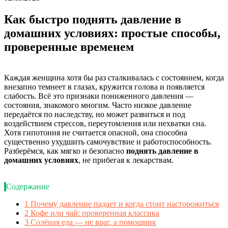
Как быстро поднять давление в
домашних условиях: простые способы,
проверенные временем
Каждая женщина хотя бы раз сталкивалась с состоянием, когда
внезапно темнеет в глазах, кружится голова и появляется
слабость. Всё это признаки пониженного давления —
состояния, знакомого многим. Часто низкое давление
передаётся по наследству, но может развиться и под
воздействием стрессов, переутомления или нехватки сна.
Хотя гипотония не считается опасной, она способна
существенно ухудшить самочувствие и работоспособность.
Разберёмся, как мягко и безопасно
поднять давление в
домашних условиях
, не прибегая к лекарствам.
Содержание
1
Почему давление падает и когда стоит насторожиться
2
Кофе или чай: проверенная классика
3
Солёная еда — не враг, а помощник