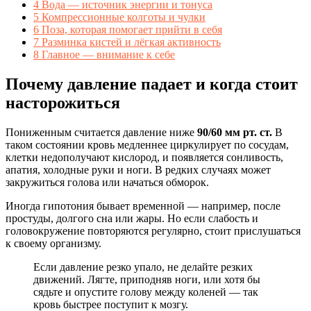
4
Вода — источник энергии и тонуса
5
Компрессионные колготы и чулки
6
Поза, которая помогает прийти в себя
7
Разминка кистей и лёгкая активность
8
Главное — внимание к себе
Почему давление падает и когда стоит
насторожиться
Пониженным считается давление ниже
90/60 мм рт. ст.
В
таком состоянии кровь медленнее циркулирует по сосудам,
клетки недополучают кислород, и появляется сонливость,
апатия, холодные руки и ноги. В редких случаях может
закружиться голова или начаться обморок.
Иногда гипотония бывает временной — например, после
простуды, долгого сна или жары. Но если слабость и
головокружение повторяются регулярно, стоит прислушаться
к своему организму.
Если давление резко упало, не делайте резких
движений. Лягте, приподняв ноги, или хотя бы
сядьте и опустите голову между коленей — так
кровь быстрее поступит к мозгу.