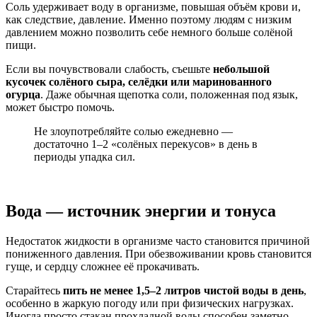
Соль удерживает воду в организме, повышая объём крови и,
как следствие, давление. Именно поэтому людям с низким
давлением можно позволить себе немного больше солёной
пищи.
Если вы почувствовали слабость, съешьте
небольшой
кусочек солёного сыра, селёдки или маринованного
огурца
. Даже обычная щепотка соли, положенная под язык,
может быстро помочь.
Не злоупотребляйте солью ежедневно —
достаточно 1–2 «солёных перекусов» в день в
периоды упадка сил.
Вода — источник энергии и тонуса
Недостаток жидкости в организме часто становится причиной
пониженного давления. При обезвоживании кровь становится
гуще, и сердцу сложнее её прокачивать.
Старайтесь
пить не менее 1,5–2 литров чистой воды в день
,
особенно в жаркую погоду или при физических нагрузках.
Иногда просто стакан прохладной воды способен заметно