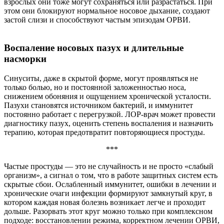
взрослых они тоже могут сохраняться или разрастаться. При
этом они блокируют нормальное носовое дыхание, создают
застой слизи и способствуют частым эпизодам ОРВИ.
Воспаление носовых пазух и длительные
насморки
Синуситы, даже в скрытой форме, могут проявляться не
только болью, но и постоянной заложенностью носа,
снижением обоняния и ощущением хронической усталости.
Пазухи становятся источником бактерий, и иммунитет
постоянно работает с перегрузкой. ЛОР-врач может провести
диагностику пазух, оценить степень воспаления и назначить
терапию, которая предотвратит повторяющиеся простуды.
***
Частые простуды — это не случайность и не просто «слабый
организм», а сигнал о том, что в работе защитных систем есть
скрытые сбои. Ослабленный иммунитет, ошибки в лечении и
хронические очаги инфекции формируют замкнутый круг, в
котором каждая новая болезнь возникает легче и проходит
дольше. Разорвать этот круг можно только при комплексном
подходе: восстановлении режима, корректном лечении ОРВИ,