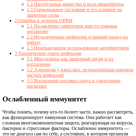
1.2
Питательные вещества и роль микробиоты
1.3
Гормональное состояние и его влияние на
защитные силы
2
Ошибки в лечении ОРВИ
2.1
Подавление симптомов вместо помощи
организму
2.2
Недолеченные инфекции и ранний выход на
работу
2.3
Неоправданное использование антибиотиков
3
Хронические очаги инфекции
3.1
Миндалины как защитный орган и их
воспаление
3.2
Аденоиды у взрослых: недооценённая причина
частых инфекций
3.3
Воспаление носовых пазух и длительные
насморки
Ослабленный иммунитет
Чтобы понять, почему кто-то болеет часто, важно рассмотреть,
как функционирует иммунная система. Она работает как
сложная многокомпонентная защита, реагирующая на вирусы,
бактерии и стрессовые факторы. Ослабление иммунитета —
это не диагноз сам по себе, а состояние, в котором организм